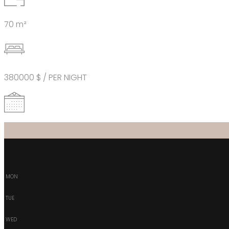
70 m²
380000 $ / PER NIGHT
-
-
MON
TUE
WED