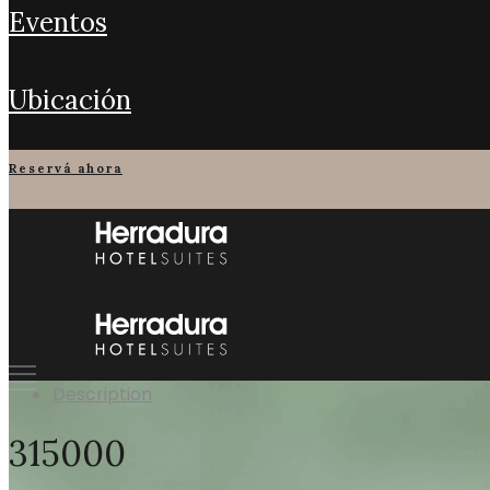
eventos
ubicación
reservá ahora
Description
315000