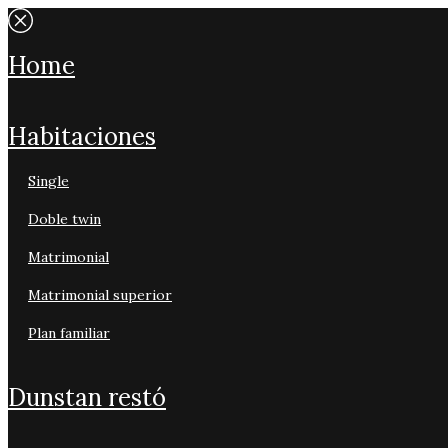
home
habitaciones
single
doble twin
matrimonial
matrimonial superior
plan familiar
dunstan restó