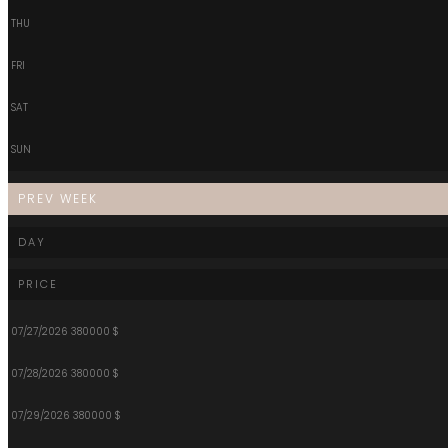
THU
FRI
SAT
SUN
PREV WEEK
DAY
PRICE
07/27/2026
380000 $
07/28/2026
380000 $
07/29/2026
380000 $