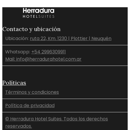
Contacto y ubicación
Ubicación:
ruta 22, Km. 1230 | Plottier | Neuquén
Whatsapp:
+54 2996309911
Mail: info@herradurahotel.com.ar
Políticas
Términos y condiciones
Política de privacidad
© Herradura Hotel Suites. Todos los derechos
reservados.